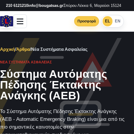
210 6121210
info@bougatsas.gr
Σπύρου Λέκκα 6, Μαρούσι 15124
EL
EN
Προσφορά
Αρχική
/
Άρθρα
/
Νέα Συστήματα Ασφαλείας
ΝΈΑ ΣΥΣΤΉΜΑΤΑ ΑΣΦΑΛΕΊΑΣ
Σύστημα Αυτόματης
Πέδησης Έκτακτης
Ανάγκης (AEB)
Το Σύστημα Αυτόματης Πέδησης Έκτακτης Ανάγκης
(AEB - Automatic Emergency Braking) είναι μια από τις
πιο σημαντικές καινοτομίες στην