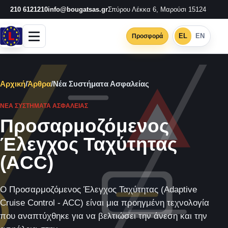
210 6121210
info@bougatsas.gr
Σπύρου Λέκκα 6, Μαρούσι 15124
EL
EN
Προσφορά
Αρχική
/
Άρθρα
/
Νέα Συστήματα Ασφαλείας
ΝΈΑ ΣΥΣΤΉΜΑΤΑ ΑΣΦΑΛΕΊΑΣ
Προσαρμοζόμενος
Έλεγχος Ταχύτητας
(ACC)
Ο Προσαρμοζόμενος Έλεγχος Ταχύτητας (Adaptive
Cruise Control - ACC) είναι μια προηγμένη τεχνολογία
που αναπτύχθηκε για να βελτιώσει την άνεση και την