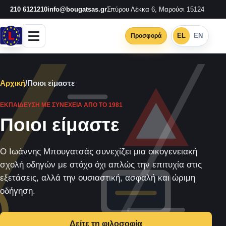
210 6121210
info@bougatsas.gr
Σπύρου Λέκκα 6, Μαρούσι 15124
EL
EN
Προσφορά
Αρχική
/
Ποιοι είμαστε
ΕΚΠΑΊΔΕΥΣΗ ΜΕ ΣΥΝΈΧΕΙΑ ΑΠΌ ΤΟ 1981
Ποιοι είμαστε
Ο Ιωάννης Μπουγατσάς συνεχίζει μια οικογενειακή
σχολή οδηγών με στόχο όχι απλώς την επιτυχία στις
εξετάσεις, αλλά την ουσιαστική, ασφαλή και ώριμη
οδήγηση.
Δείτε τη φιλοσοφία