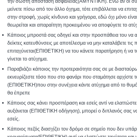
την σωστή απόσταση ασφαλείας(ΑΜΥΝΤΙΚΗ). Ενώ αν οι συνθή
μείνετε πίσω από τον άλλο όχημα, τότε επιβάλλεται να επι
στην στροφή, χωρίς κίνδυνο και γρήγορα, εδώ όχι μόνο είνα
θεωρείται και απαραίτητη προκειμένου να αποφύγετε το ατύ
Κάποιος μπροστά σας οδηγεί και στην προσπάθεια του να α
δείκτες κατευθύνσεις με αποτέλεσμα να μην καταλάβετε τις 
επιταχύνεται(ΕΠΙΘΕΤΙΚΗ) να του κάνετε παρατήρηση ή να το
γίνεται το ατύχημα.
Παραβιάζει κάποιος την προτεραιότητα σας σε με διασταύρ
εκνευρίζεστε τόσο που στο φανάρι που σταμάτησε αρχίστε τ
(ΕΠΙΘΕΤΙΚΗ)που στην συνέχεια κάντε ατύχημα από το θυμό
θα έπρεπε
Κάποιος σας κάνει προσπέραση και εσείς αντί να ελαττώσ
αυξάνεται (ΕΠΙΘΕΤΙΚΗ οδήγηση), μπορεί ο διπλανός σας να
εσείς.
Κάποιος πεζός διασχίζει τον δρόμο σε σημείο που δεν υπάρχ
κορναρίσματα(ΕΠΙΘΕΤΙΚΗ) αντί να ελαττώστε ταχύτητα και 